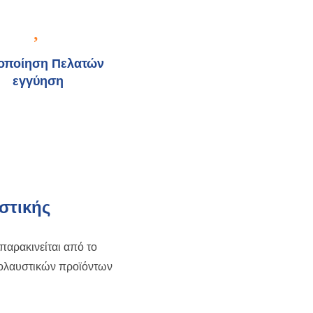
νοποίηση Πελατών
εγγύηση
στικής
αρακινείται από το
πολαυστικών προϊόντων