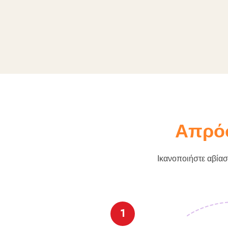
Απρόσ
Ικανοποιήστε αβίασ
1